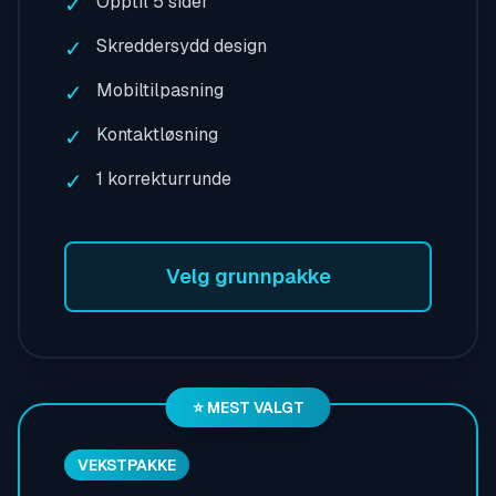
✓
Opptil 5 sider
✓
Skreddersydd design
✓
Mobiltilpasning
✓
Kontaktløsning
✓
1 korrekturrunde
Velg grunnpakke
⭐ MEST VALGT
VEKSTPAKKE