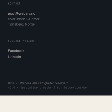
KONTAKT
post@webera.no
Svar innen 24 timer
Tønsberg, Norge
SOSIALE MEDIER
Facebook
LinkedIn
© 2026 Webera. Alle rettigheter reservert.
v2.0 · Spesialisert webbyrå for helseklinikker