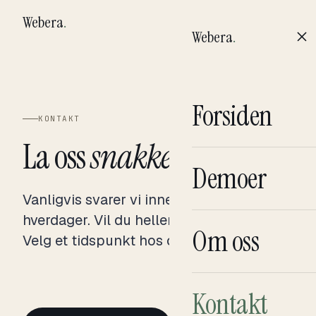
Webera
.
Webera
.
Forsiden
KONTAKT
La oss
snakke.
Demoer
Vanligvis svarer vi innen 24 timer på
hverdager. Vil du heller booke direkte?
Om oss
Velg et tidspunkt hos oss.
Kontakt