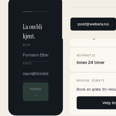
EPOST
post@webera.no
post@webera.no
La oss bli
LOKASJON
kjent.
Tønsberg, NO
NAVN
RESPONSTID
Innen 24 timer
EPOST
BOOKING DIREKTE
Neste
Book en gratis 30-minu
→
Velg t